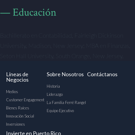
— Educación
Bachillerato en Contabilidad, Fairleigh Dickinson
University, Madison, New Jersey; MBA en Finanzas,
Seton Hall University, South Orange, New Jersey.
Líneas de
Sobre Nosotros
Contáctanos
Negocios
Historia
Medios
Liderazgo
Customer Engagement
La Familia Ferré Rangel
Bienes Raíces
Equipo Ejecutivo
Innovación Social
Inversiones
Invierte en Puerto Rico